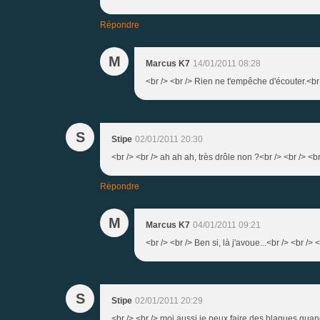
Répondre
M
Marcus K7
14/01/2011 08:28
<br /> <br /> Rien ne t'empêche d'écouter.<br /
S
Stipe
02/01/2011 20:30
<br /> <br /> ah ah ah, très drôle non ?<br /> <br /> <br
Répondre
M
Marcus K7
04/01/2011 09:21
<br /> <br /> Ben si, là j'avoue...<br /> <br /> <
S
Stipe
02/01/2011 20:29
<br /> <br /> moi aussi je peux faire des blagues quand 