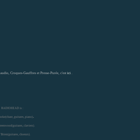
audio, Croques-Gauffres et Presse-Purée, c'est
ici
.
RADIOHEAD is :
.
rke(chant, guitares, piano)
eenwood(guitares, claviers).
'Brien(guitares, choeurs).