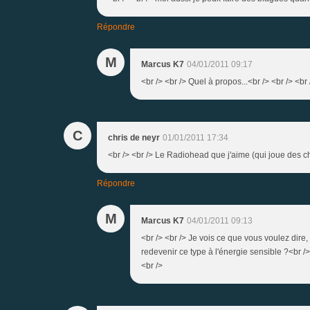
Répondre
M
Marcus K7
04/01/2011 09:17
<br /> <br /> Quel à propos...<br /> <br /> <br 
C
chris de neyr
01/01/2011 17:34
<br /> <br /> Le Radiohead que j'aime (qui joue des chans
Répondre
M
Marcus K7
04/01/2011 09:13
<br /> <br /> Je vois ce que vous voulez dir
redevenir ce type à l'énergie sensible ?<br /> 
<br />