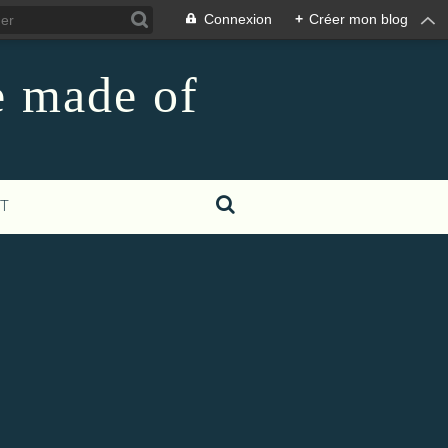
Connexion
+
Créer mon blog
e made of
T