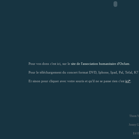
Pour vos dons
c'est ici, sur le
site de l'association humanitaire d'Oxfam
.
Pour le téléchargement du concert format DVD, Iphone, Ipad, Pal, Tefal, K7 
Et sinon pour cliquer avec votre souris et qu'il ne se passe rien c'est
ici*
.
Thom Yo
Jonny Gr
Ed O