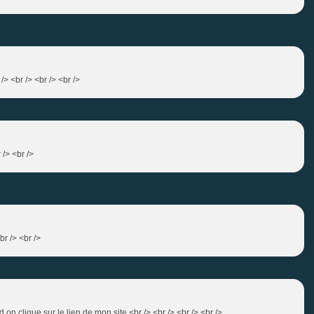
> <br /> <br /> <br />
 /> <br />
br /> <br />
on clique sur le lien de mon site.<br /> <br /> <br /> <br />