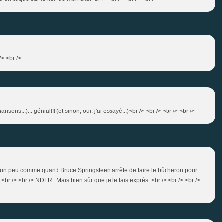
/> <br />
ons...)... génial!!! (et sinon, oui: j'ai essayé...)<br /> <br /> <br /> <br />
e, un peu comme quand Bruce Springsteen arrête de faire le bûcheron pour
<br /> <br /> NDLR : Mais bien sûr que je le fais exprès..<br /> <br /> <br />