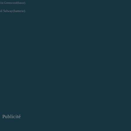
lin Greenwood(basse).
il Selway(batterie).
Publicité