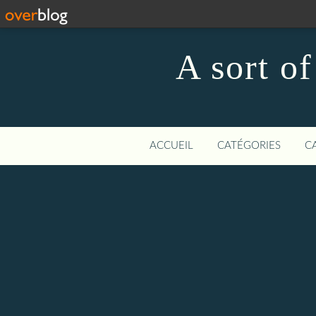
A sort o
ACCUEIL
CATÉGORIES
C