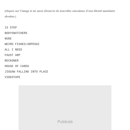
(cliques sur l'image et toi aussi découvre de nouvelles sensations d'une liberté monétaire
absolue.)
15 STEP
BODYSNATCHERS
NUDE
WEIRD FISHES/ARPEGGI
ALL I NEED
FAUST ARP
RECKONER
HOUSE OF CARDS
JIGSAW FALLING INTO PLACE
VIDEOTAPE
Publicité