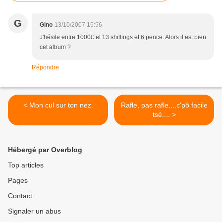
G
Gino
13/10/2007 15:56
J'hésite entre 1000£ et 13 shillings et 6 pence. Alors il est bien
cet album ?
Répondre
< Mon cul sur ton nez.
Rafle, pas rafle....c'pô facile
tsé.... >
Hébergé par Overblog
Top articles
Pages
Contact
Signaler un abus