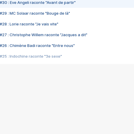
#30 : Eve Angeli raconte "Avant de partir"
#29 : MC Solaar raconte "Bouge de là"
28 : Lorie raconte "Je vais vite"
#27 : Christophe Willem raconte "Jacques a dit"
#26 : Chimène Badi raconte "Entre nous"
#25 : Indochine raconte "3e sexe"
#24 : Zaho raconte "C'est chelou"
#23 : Patrick Bruel raconte "Au café des délices"
#22 : Kyo raconte "Le chemin"
#21 : Nolwenn Leroy raconte "Cassé"
#20 : Patrick Hernandez raconte "Born to be alive"
#19 : Lorie raconte "Près de moi"
#18 : Michael Jones raconte "A nos actes manqués" (avec Jean-Jacque