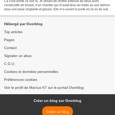
Ca s’est arrêté ce soir là. Je venais de rentrer exténué de deux jours
consécutifs de boulot, d’un chantier qui m’avait tenu du matin au soir dehors
sous une pluie cinglante et glacée. Elle m’a ouvert la porte et j’ai vu de suite
que ça ne tournait pas...
Hébergé par Overblog
Top articles
Pages
Contact
Signaler un abus
C.G.U.
Cookies et données personnelles
Préférences cookies
Voir le profil de Marcus K7 sur le portail Overblog
Créer un blog sur Overblog
Créer un blog