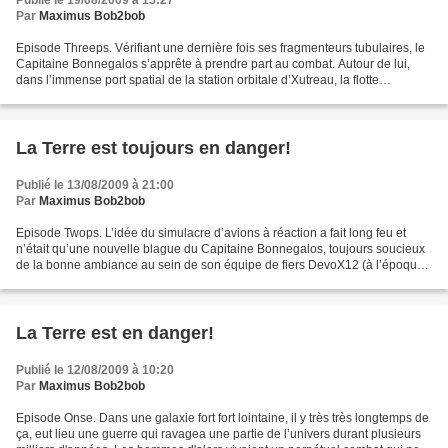
Publié le 19/08/2009 à 15:27
Par
Maximus Bob2bob
Episode Threeps. Vérifiant une dernière fois ses fragmenteurs tubulaires, le
Capitaine Bonnegalos s’apprête à prendre part au combat. Autour de lui,
dans l’immense port spatial de la station orbitale d’Xutreau, la flotte
d’interception est prête et n’attend...
La Terre est toujours en danger!
Publié le 13/08/2009 à 21:00
Par
Maximus Bob2bob
Episode Twops. L’idée du simulacre d’avions à réaction a fait long feu et
n’était qu’une nouvelle blague du Capitaine Bonnegalos, toujours soucieux
de la bonne ambiance au sein de son équipe de fiers DevoX12 (à l’époque
et pour les spécialistes, les DevoX12...
La Terre est en danger!
Publié le 12/08/2009 à 10:20
Par
Maximus Bob2bob
Episode Onse. Dans une galaxie fort fort lointaine, il y très très longtemps de
ça, eut lieu une guerre qui ravagea une partie de l’univers durant plusieurs