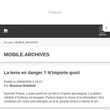
Publicité
MENU
Accueil
» MOBILE.ARCHIVES
MOBILE.ARCHIVES
La terre en danger ? N'importe quoi!
Publié le 29/08/2009 à 18:07
Par
Maximus Bob2bob
Episode Fivpse. L’aube point sur un décor d’après apocalypse. La station
orbitale d’Xutreau est ravagée. Partout règne le chaos et la désolation. Des
centaines de corps sont allongés çà et là, gisants tordus à même le sol,
baignant le plus souvent dans...