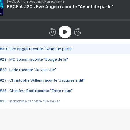
FACE A - un podcast Purecharts
FACE A #30 : Eve Angeli raconte "Avant de partir"
#30 : Eve Angeli raconte "Avant de partir"
#29 : MC Solaar raconte "Bouge de là"
28 : Lorie raconte "Je vais vite"
#27 : Christophe Willem raconte "Jacques a dit"
#26 : Chimène Badi raconte "Entre nous"
#25 : Indochine raconte "3e sexe"
#24 : Zaho raconte "C'est chelou"
#23 : Patrick Bruel raconte "Au café des délices"